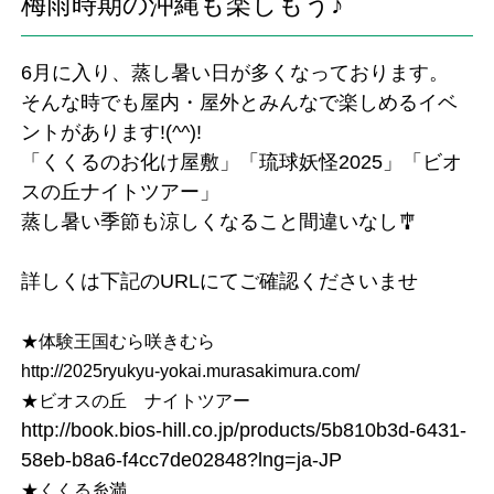
梅雨時期の沖縄も楽しもう♪
6月に入り、蒸し暑い日が多くなっております。
そんな時でも屋内・屋外とみんなで楽しめるイベ
ントがあります!(^^)!
「くくるのお化け屋敷」「琉球妖怪2025」「ビオ
スの丘ナイトツアー」
蒸し暑い季節も涼しくなること間違いなし🎐
詳しくは下記のURLにてご確認くださいませ
★体験王国むら咲きむら
http://2025ryukyu-yokai.murasakimura.com/
★ビオスの丘 ナイトツアー
http://book.bios-hill.co.jp/products/5b810b3d-6431-
58eb-b8a6-f4cc7de02848?lng=ja-JP
★くくる糸満