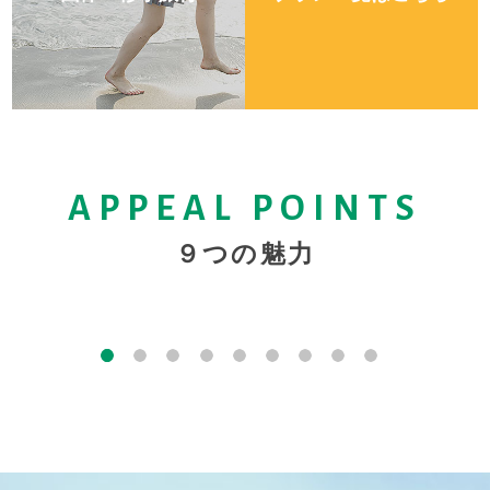
駅
る
る
ル
完備
駅
る
広
ネ
イ
る
完備し
にイ
可能
と言っ
と言っ
ルに
ュー
お土
使用
お土
とと
「真
豊
日
が見
団
「真
ていま
ンタ
なコ
ていた
ていた
対応
をバ
産店
する
産店
もに
ホ
め
ス
ン
ホ
す。
ーネ
イン
だけた
だけた
した
イキ
や飲
こと
や飲
モノ
横」
富
替
え
体・
横」
テ
の
利
ラ
テ
（※お
ット
ラン
時の喜
時の喜
豊富
ング
食店
も可
食店
レー
那覇
な
わ
る
修学
那覇
ル
バ
用
ン
ル
風呂タ
を使
ドリ
びを忘
びを忘
な客
スタ
が並
能で
が並
ルビ
空港
部
り
お部
旅行
空港
イプが
用す
ーを
れず、
れず、
室タ
イル
ぶ最
す。
ぶ最
ュー
を目
ス
で
ド
を目
異なる
るこ
2台
心温ま
心温ま
イプ
でお
高の
ご気
高の
をお
か
屋
の
屋に
に
か
APPEAL POINTS
指し
ル
も
リ
指し
客室も
とが
完備
る接客
る接客
をご
楽し
ロケ
軽に
ロケ
楽し
ら
タ
朝
泊ま
も
ら
ござい
でき
して
を心が
を心が
用意
みい
ーシ
ご相
ーシ
みい
ま
ー
安
ー完
ま
９つの魅力
ま
ま
いま
けま
けま
して
ただ
ョン
談く
ョン
ただ
16
イ
食
ろ
対応
16
す。
ム
心
備
す。
Monorail view
Omotenashi
Omotenashi
Bath room
Breakfast
Laundry
Location
Location
Banquet
Rooms
Wi-Fi
す。）
す。
す。
す。
す。
いま
けま
で
ださ
で
けま
分！
プ
を
う！
可能
分！
す。
す。
す。
い。
す。
す。
MORE
MORE
MORE
MORE
MORE
MORE
1
2
3
4
5
6
7
8
9