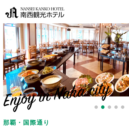
Enjoy in Naha city
1
2
3
4
5
那覇・国際通り