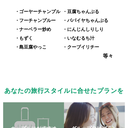
ゴーヤーチャンプル
豆腐ちゃんぷる
フーチャンプルー
パパイヤちゃんぷる
ナーベラー炒め
にんじんしりしり
那
もずく
いなむるち汁
島豆腐やっこ
クーブイリチー
覇
等々
市
を
一
望
あなたの旅行スタイルに合せたプランを
で
「た
「た
き
だ
だ
シ
る
地元
い
快
い
スタッ
スタッ
食材