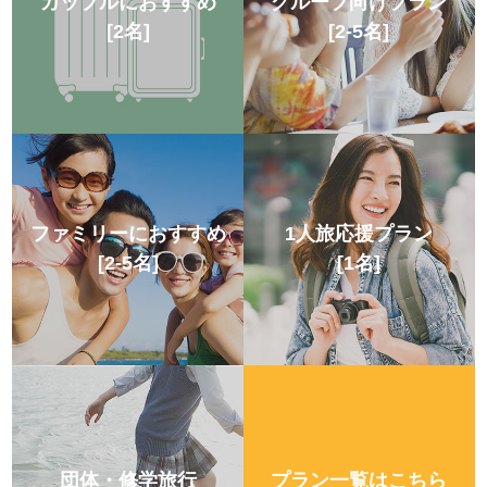
ン
レ
カップルにおすすめ
グループ向けプラン
ま」
適
ま」
フ一
フ一
を取
お子
[2名]
[2-5名]
グ
ス
と言
な
と言
同、精
同、精
り入
様連
ル
ト
一杯お
一杯お
れた
宴会
れの
っ
Wi-
連泊
っ
もてな
もてな
和
の他
ご家
か
ラ
て
Fi
で
て
しの気
しの気
一人
食・
に
族に
ら
ン
各部
持ちを
持ちを
旅で
洋
ホテ
も、
ホテ
人気
も
環
も
も
屋ご
もっ
もっ
も、
食・
ルの
講演
ルの
のモ
フ
で
ら
境
安
ら
とに
て、お
て、お
ご家
琉球
目の
会、
目の
ノレ
ィ
連
ファミリーにおすすめ
1人旅応援プラン
え
旅
で
心！
え
Wi-
客様の
客様の
族や
料
前
大学
前
ール
[2-5名]
[1名]
ゆ
フ
泊
大
ゆ
Fiル
那覇滞
那覇滞
友達
理・
は、
入
は、
ビュ
る、
の
観
長期
る、
ータ
在を
在を
グル
サラ
那覇
試、
那覇
ー客
い
ス
で
き
い
ま
疲
光
滞在
ま
大人が
ーを
1F
サポー
サポー
ープ
ダ・
のメ
就職
のメ
室が
レ
ま
も
な
レ
足を延
完備
ロビ
トいた
トいた
で
フル
イン
採用
イン
ござ
た来
れ
で
に
た来
ばして
して
ー奥
しま
しま
も、
ーツ
スト
面
スト
いま
ー
で
楽
モ
宴会
ー
た
を
も
便利
た
浸かれ
いる
に
す。
す。
様々
など
リー
接、
リー
す。
ル
選
し
ノ
場
ル
く
癒
ビ
な
く
るほど
の
24
「また
「また
な旅
の多
ト国
展示
ト国
那覇
牧志
べ
め
レー
を
牧志
のバス
で、
時間
来た
来た
行ス
彩な
際通
会場
際通
市の
な
す
ジ
コ
な
団体・修学旅行
プラン一覧はこちら
タブを
快適
使用
よ！」
よ！」
タイ
メニ
り。
等で
り。
景色