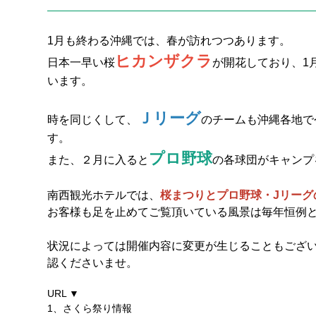
1月も終わる沖縄では、春が訪れつつあります。
ヒカンザクラ
日本一早い桜
が開花しており、1
います。
Ｊリーグ
時を同じくして、
のチームも沖縄各地で
す。
プロ野球
また、２月に入ると
の各球団がキャンプ
南西観光ホテルでは、
桜まつりとプロ野球・Jリー
お客様も足を止めてご覧頂いている風景は毎年恒例
状況によっては開催内容に変更が生じることもござ
認くださいませ。
URL ▼
1、さくら祭り情報